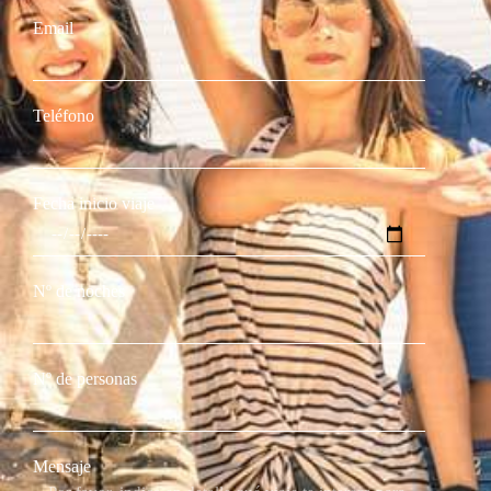
Email
Teléfono
Fecha inicio viaje
Nº de noches
Nº de personas
Mensaje