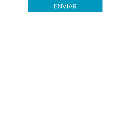
ENVIAR
Alternative:
MÁS INFORMACIÓN
Escríbenos y nos pondremos en contacto contigo para darte la
información que necesitas de forma personalizada y sin
compromiso.
Nombre
Apellido